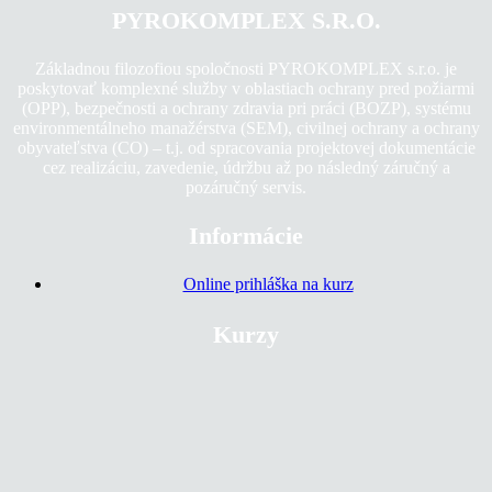
PYROKOMPLEX S.R.O.
Základnou filozofiou spoločnosti PYROKOMPLEX s.r.o. je
poskytovať komplexné služby v oblastiach ochrany pred požiarmi
(OPP), bezpečnosti a ochrany zdravia pri práci (BOZP), systému
environmentálneho manažérstva (SEM), civilnej ochrany a ochrany
obyvateľstva (CO) – t.j. od spracovania projektovej dokumentácie
cez realizáciu, zavedenie, údržbu až po následný záručný a
pozáručný servis.
Informácie
Online prihláška na kurz
Kurzy
Bozp
|
Civilná Ochrana
|
Dhz
|
Elektro
|
Lešenár
|
Lesné Stroje
|
Obsluha Vzv
|
Opp
|
Pilčík
|
Práce Vo Výškach
|
Pracovné Plošiny
|
Prvá Pomoc
|
Stavebné Stroje
|
Tlak A Plyn
|
Viazač Bremien
|
Zdvíhacie Zariadenia
Sociálne siete