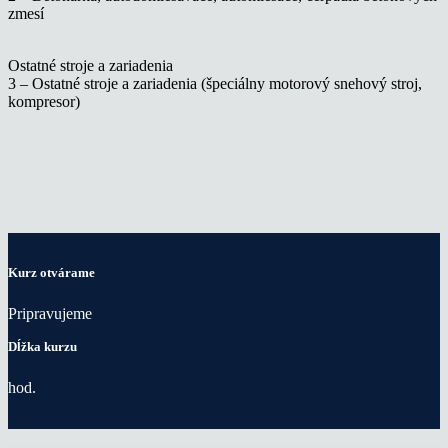
zmesí
Ostatné stroje a zariadenia
3 – Ostatné stroje a zariadenia (špeciálny motorový snehový stroj,
kompresor)
Kurz otvárame
Pripravujeme
Dĺžka kurzu
hod.