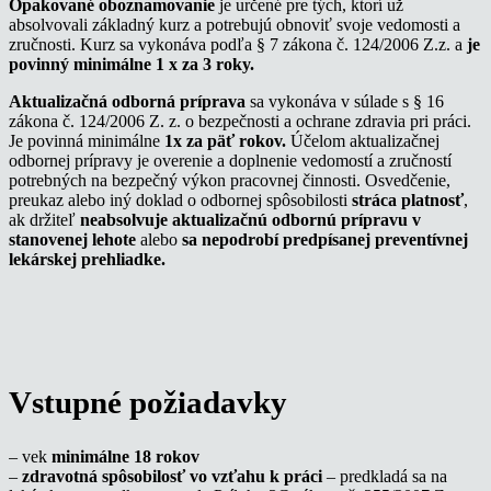
Opakované oboznamovanie
je určené pre tých, ktorí už
absolvovali základný kurz a potrebujú obnoviť svoje vedomosti a
zručnosti. Kurz sa vykonáva podľa § 7 zákona č. 124/2006 Z.z. a
je
povinný minimálne 1 x za 3 roky.
Aktualizačná odborná príprava
sa vykonáva v súlade s § 16
zákona č. 124/2006 Z. z. o bezpečnosti a ochrane zdravia pri práci.
Je povinná minimálne
1x za päť rokov.
Účelom aktualizačnej
odbornej prípravy je overenie a doplnenie vedomostí a zručností
potrebných na bezpečný výkon pracovnej činnosti. Osvedčenie,
preukaz alebo iný doklad o odbornej spôsobilosti
stráca platnosť
,
ak držiteľ
neabsolvuje aktualizačnú odbornú prípravu v
stanovenej lehote
alebo
sa nepodrobí predpísanej preventívnej
lekárskej prehliadke.
Vstupné požiadavky
– vek
minimálne 18 rokov
–
zdravotná spôsobilosť vo vzťahu k práci
– predkladá sa na