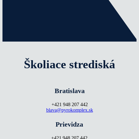
Školiace strediská
Bratislava
+421 948 207 442
blava@pyrokomplex.sk
Prievidza
+421 948 207 442