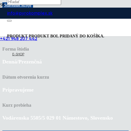
Stavebné stroje
info@pyrokomplex.sk
Stavebné stroje
PRODUKT
PRODUKT
BOL PRIDANÝ DO KOŠÍKA.
+421 948 207 442
Forma štúdia
E-SHOP
Denná/Prezenčná
Dátum otvorenia kurzu
Pripravujeme
Kurz prebieha
Vodárenska 5505/5 029 01 Námestovo, Slovensko