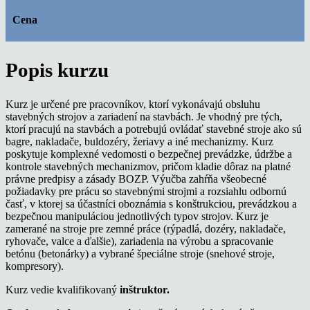
Cena
Popis kurzu
Kurz je určené pre pracovníkov, ktorí vykonávajú obsluhu
stavebných strojov a zariadení na stavbách. Je vhodný pre tých,
ktorí pracujú na stavbách a potrebujú ovládať stavebné stroje ako sú
bagre, nakladače, buldozéry, žeriavy a iné mechanizmy. Kurz
poskytuje komplexné vedomosti o bezpečnej prevádzke, údržbe a
kontrole stavebných mechanizmov, pričom kladie dôraz na platné
právne predpisy a zásady BOZP. Výučba zahŕňa všeobecné
požiadavky pre prácu so stavebnými strojmi a rozsiahlu odbornú
časť, v ktorej sa účastníci oboznámia s konštrukciou, prevádzkou a
bezpečnou manipuláciou jednotlivých typov strojov. Kurz je
zamerané na stroje pre zemné práce (rýpadlá, dozéry, nakladače,
ryhovače, valce a ďalšie), zariadenia na výrobu a spracovanie
betónu (betonárky) a vybrané špeciálne stroje (snehové stroje,
kompresory).
Kurz vedie kvalifikovaný
inštruktor.