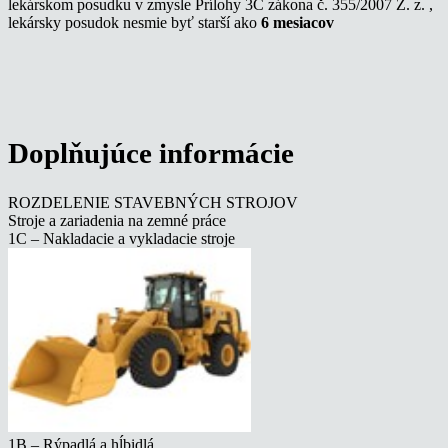
lekárskom posudku v zmysle Prílohy 3C zákona č. 355/2007 Z. z. ,
lekársky posudok nesmie byť starší ako
6 mesiacov
Doplňujúce informácie
ROZDELENIE STAVEBNÝCH STROJOV
Stroje a zariadenia na zemné práce
1C – Nakladacie a vykladacie stroje
1B – Rýpadlá a hĺbidlá