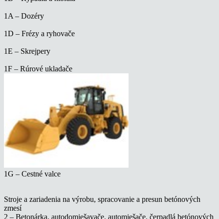
1A – Dozéry
1D – Frézy a ryhovače
1E – S
krejpery
1F – Rúrové ukladače
1G – Cestné valce
Stroje a zariadenia na výrobu, spracovanie a presun betónových
zmesí
2 – Betonárka, autodomiešavače, automiešače, čerpadlá betónových