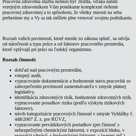
Pracovná zdravotná služba nemusí byť zložitá, vďaka našim
verejným zdravotníkom Vám ponúkame komplexné riešenie
pracovnej zdravotnej a to spôsobom, že všetky starosti na seba
preberáme my a Vy sa tak môžete plne venovať svojmu podnikaniu.
Rozsah vašich povinností, ktoré musíte zo zákona splniť, sa odvíja
od náročnosti a typu práce a od faktorov pracovného prostredia,
ktoré vplývajú pri práci na ľudský organizmus.
Rozsah činnosti:
dohľad nad pracovným prostredím,
vstupný audit,
vypracovanie dokumentácie a hodnotenie stavu pracovísk so
zabezpečením povinností zamestnávateľa v zmysle platnej
legislatívy,
identifikácia zdravotných rizík, hodnotenie zdravotných rizík,
vypracovanie posudkov rizika (podľa výskytu rizikových
faktorov),
návrh kategorizácie pracovných činností v zmysle Vyhlášky č.
448/2007 Z. z. pre RÚVZ,
vypracovanie prevádzkových poriadkov (pre činnosť s
nebezpečnými chemickými faktormi, v expozícii hluku, v
expozícii vibrácií, s biologickými faktormi, s lasermi atď.),