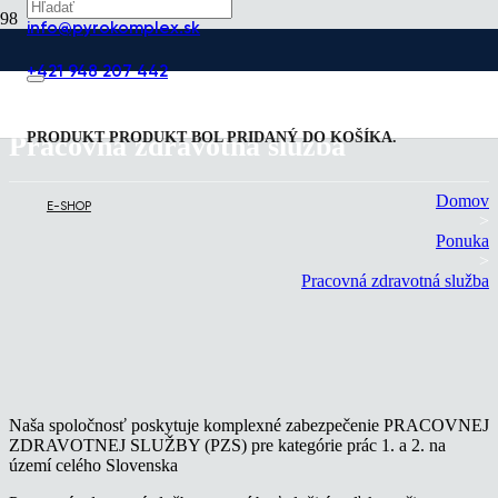
info@pyrokomplex.sk
+421 948 207 442
PRODUKT
PRODUKT
BOL PRIDANÝ DO KOŠÍKA.
Pracovná zdravotná služba
Domov
E-SHOP
>
Ponuka
>
Pracovná zdravotná služba
Naša spoločnosť poskytuje komplexné zabezpečenie PRACOVNEJ
ZDRAVOTNEJ SLUŽBY (PZS) pre kategórie prác 1. a 2. na
území celého Slovenska