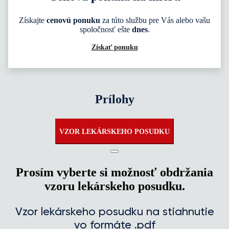
Získajte
cenovú ponuku
za túto službu pre Vás alebo vašu
spoločnosť ešte
dnes
.
Získať ponuku
Prílohy
VZOR LEKÁRSKEHO POSUDKU
Prosím vyberte si možnosť obdržania
vzoru lekárskeho posudku.
Vzor lekárskeho posudku na stiahnutie
vo formáte .pdf