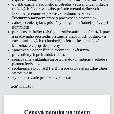
objektivizácia pracovného prostredia v rozsahu identifikácie
rizikových faktorov a zabezpečenie meraní rizikových
faktorov (meranie expozície zamestnancov zdraviu
škodlivých faktorom práce a pracovného prostredia),
zabezpečenie styku s príslušným orgánom štátnej správy pri
kontrolách,
poradenské služby (návrhy na znižovanie kategórií rizík práce
a pracovného prostredia pri zmene pracovných postupov a
zavádzaní nových technológií), telefonické a emailové
konzultácie v prípade potreby,
spracovanie odporúčaní o frekvencii lekárskych
preventívnych prehliadok (LPP),
spracovanie a aktualizácia ostatnej dokumentácie v súlade s
platnou legislatívou,
spolupráca s BTS, ABT a BT a poskytovateľmi zdravotnej
starostlivosti,
vyhodnocovanie protokolov z meraní.
< späť na služby
Cenová ponuka
na mieru