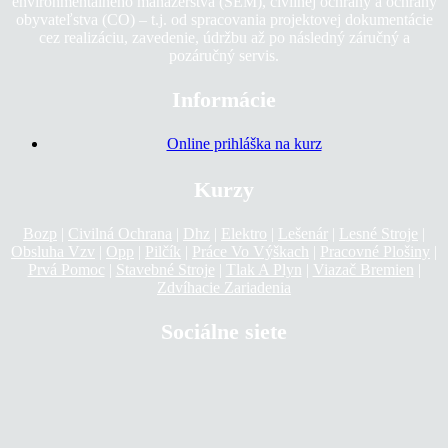
environmentálneho manažérstva (SEM), civilnej ochrany a ochrany
obyvateľstva (CO) – t.j. od spracovania projektovej dokumentácie
cez realizáciu, zavedenie, údržbu až po následný záručný a
pozáručný servis.
Informácie
Online prihláška na kurz
Kurzy
Bozp
|
Civilná Ochrana
|
Dhz
|
Elektro
|
Lešenár
|
Lesné Stroje
|
Obsluha Vzv
|
Opp
|
Pilčík
|
Práce Vo Výškach
|
Pracovné Plošiny
|
Prvá Pomoc
|
Stavebné Stroje
|
Tlak A Plyn
|
Viazač Bremien
|
Zdvíhacie Zariadenia
Sociálne siete
Instagram
Facebook
Kontakt