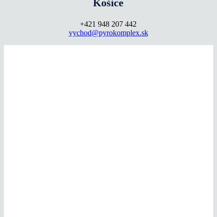
Košice
+421 948 207 442
vychod@pyrokomplex.sk