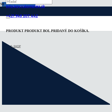
info@pyrokomplex.sk
Použiť
+421 948 207 442
Filters
PRODUKT
PRODUKT
BOL PRIDANÝ DO KOŠÍKA.
E-SHOP