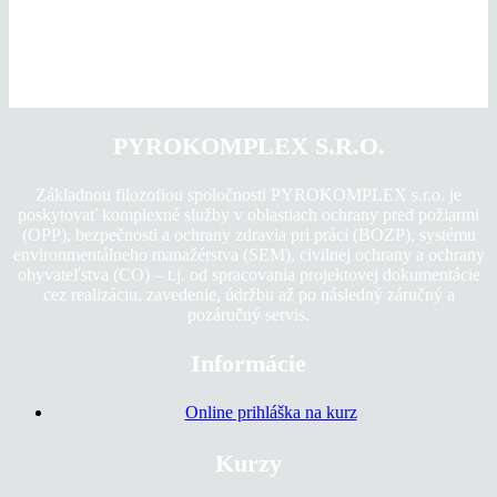
PYROKOMPLEX S.R.O.
Základnou filozofiou spoločnosti PYROKOMPLEX s.r.o. je
poskytovať komplexné služby v oblastiach ochrany pred požiarmi
(OPP), bezpečnosti a ochrany zdravia pri práci (BOZP), systému
environmentálneho manažérstva (SEM), civilnej ochrany a ochrany
obyvateľstva (CO) – t.j. od spracovania projektovej dokumentácie
cez realizáciu, zavedenie, údržbu až po následný záručný a
pozáručný servis.
Informácie
Online prihláška na kurz
Kurzy